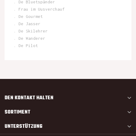
. De Bluetspänder
. Frau im Uusverchauf
. De Gourmet
. De Jasser
. De Skilehrer
. De Wanderer
. De Pilot
DEN KONTAKT HALTEN

SORTIMENT

UNTERSTÜTZUNG
