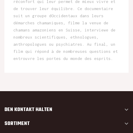
réconfort qui leur permet de mieux vivre et
de trouver leur équilibre. Ce documentaire
suit un groupe dOccidentaux dans leurs
démarches chamaniques, filme la venue de
chamans amazoniens en Suisse, interviewe de
nombreux scientifiques, ethnologues,
anthropologues ou psychiatres. Au final, un
film qui répond à de nombreuses questions et
entrouvre les portes du monde des esprits.
DEN KONTAKT HALTEN

SORTIMENT
