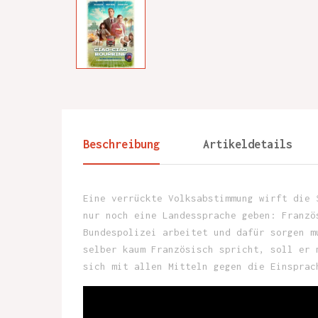
Beschreibung
Artikeldetails
Eine verrückte Volksabstimmung wirft die 
nur noch eine Landessprache geben: Franzö
Bundespolizei arbeitet und dafür sorgen m
selber kaum Französisch spricht, soll er 
sich mit allen Mitteln gegen die Einsprac