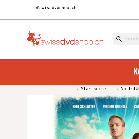
info@swissdvdshop.ch
search
K
Startseite
Vollstä