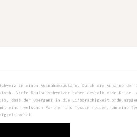
Schweiz in einen Ausnahmezustand. Durch die Annahme der 
sisch. Viele Deutschschweizer haben deshalb eine Krise. 
uss, dass der Übergang in die Einsprachigkeit ordnungsge
mit einem welschen Partner ins Tessin reisen, um eine Te
higkeit wehrt.