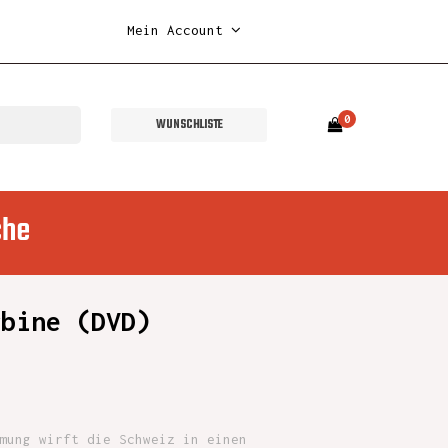
Mein Account
0
WUNSCHLISTE
che
rbine (DVD)
mung wirft die Schweiz in einen