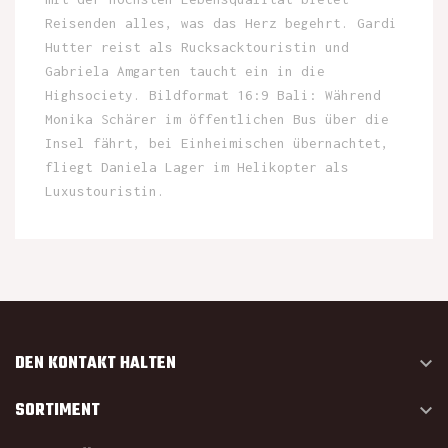
Reisenden alles, was das Herz begehrt. Gardi
Hutter reist als Rucksacktouristin und
Gabriela Amgarten taucht ein in die
Highsociety. Bildformat 16:9 Bali: Während
Monika Schärer im öffentlichen Bus über die
Insel fährt, bei Einheimischen übernachtet,
fliegt Daniela Lager im Helikopter als
Luxustouristin.
DEN KONTAKT HALTEN

SORTIMENT
