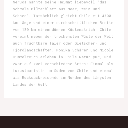
Neruda nannte seine Heimat liebevoll "das
schmale Blütenblatt aus Meer, Wein und
Schnee". Tatsächlich gleicht Chile mit 4300
km Länge und einer durchschnittlichen Breite
von 180 km einem dünnen Küstenstrich. Chile
vereint neben der trockensten Wüste der Welt
auch fruchtbare Täler oder Gletscher- und
Fjordlandschaften. Monika Schärer und Nicole
Himmelreich erleben in Chile Natur pur, und
zwar auf zwei verschiedene Arten: Einmal als
Luxustouristin im Süden von Chile und einmal
als Rucksackreisende im Norden des längsten
Landes der Welt.