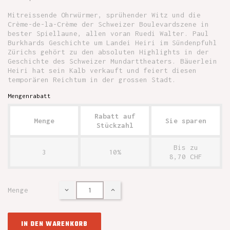
Mitreissende Ohrwürmer, sprühender Witz und die
Crème-de-la-Crème der Schweizer Boulevardszene in
bester Spiellaune, allen voran Ruedi Walter. Paul
Burkhards Geschichte um Landei Heiri im Sündenpfuhl
Zürichs gehört zu den absoluten Highlights in der
Geschichte des Schweizer Mundarttheaters. Bäuerlein
Heiri hat sein Kalb verkauft und feiert diesen
temporären Reichtum in der grossen Stadt.
Mengenrabatt
Rabatt auf
Menge
Sie sparen
Stückzahl
Bis zu
3
10%
8,70 CHF
Menge
IN DEN WARENKORB