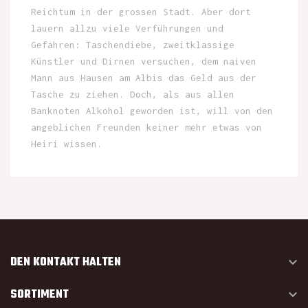
Reichtum in der grossen Stadt. Aber dort
lauern allzu viele Verführungen und
Gefahren: Taschendiebe, zweitklassige
Künstler und Dirnen versuchen, dem naiven
Mann aus Hausen am Albis das Geld aus der
Tasche zu ziehen. Doch, als aus allen
Banknoten Alkohol geworden ist, will von den
angeblichen Freunden keiner mehr etwas von
Heiri wissen.
DEN KONTAKT HALTEN

SORTIMENT
