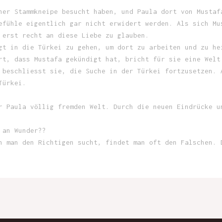
ner Stammkneipe besucht haben, und Paula dort von Mustaf
efühle eigentlich gar nicht erwidert werden. Als sich Mu
 erst recht an diese Liebe zu glauben.
gt in die Türkei zu gehen, um dort zu arbeiten und zu he
rt, dass Mustafa gekündigt hat, bricht für sie eine Welt
 beschliesst sie, die Suche in der Türkei fortzusetzen. 
Türkei.
r Paula völlig fremden Welt. Durch die neuen Eindrücke u
 an Wunder??
n man den Richtigen sucht, findet man oft den Falschen. 