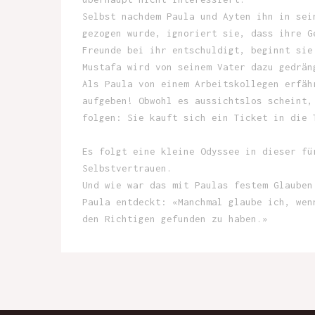
Selbst nachdem Paula und Ayten ihn in sei
gezogen wurde, ignoriert sie, dass ihre G
Freunde bei ihr entschuldigt, beginnt sie
Mustafa wird von seinem Vater dazu gedrän
Als Paula von einem Arbeitskollegen erfäh
aufgeben! Obwohl es aussichtslos scheint,
folgen: Sie kauft sich ein Ticket in die 
Es folgt eine kleine Odyssee in dieser fü
Selbstvertrauen.
Und wie war das mit Paulas festem Glauben
Paula entdeckt: «Manchmal glaube ich, wen
den Richtigen gefunden zu haben.»