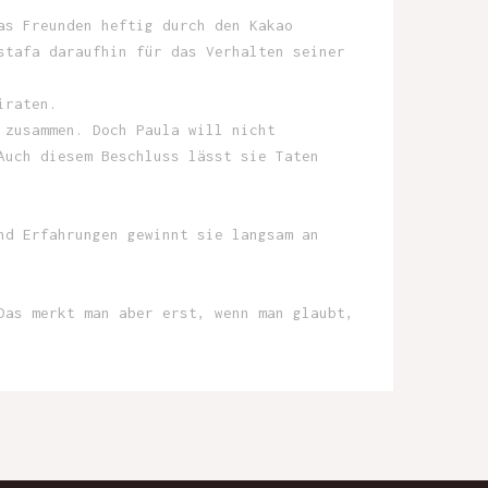
as Freunden heftig durch den Kakao
stafa daraufhin für das Verhalten seiner
iraten.
 zusammen. Doch Paula will nicht
Auch diesem Beschluss lässt sie Taten
nd Erfahrungen gewinnt sie langsam an
Das merkt man aber erst, wenn man glaubt,