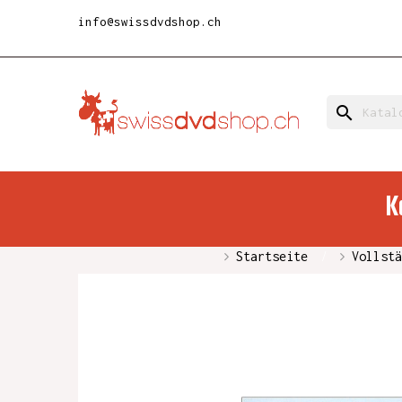
info@swissdvdshop.ch
search
K
Startseite
Vollstä