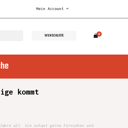
Mein Account
0
WUNSCHLISTE
che
tige kommt
Jahre alt. Sie schaut gerne Fernsehen und