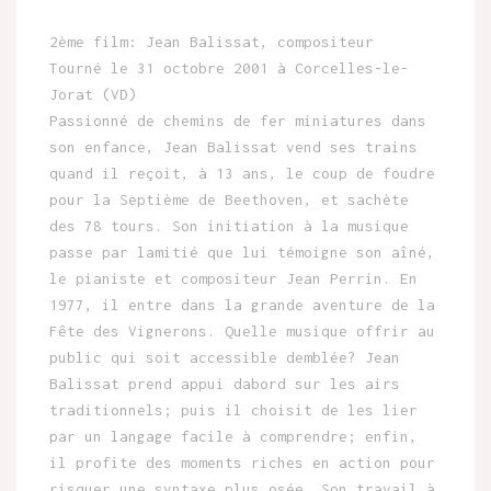
2ème film: Jean Balissat, compositeur
Tourné le 31 octobre 2001 à Corcelles-le-
Jorat (VD)
Passionné de chemins de fer miniatures dans
son enfance, Jean Balissat vend ses trains
quand il reçoit, à 13 ans, le coup de foudre
pour la Septième de Beethoven, et sachète
des 78 tours. Son initiation à la musique
passe par lamitié que lui témoigne son aîné,
le pianiste et compositeur Jean Perrin. En
1977, il entre dans la grande aventure de la
Fête des Vignerons. Quelle musique offrir au
public qui soit accessible demblée? Jean
Balissat prend appui dabord sur les airs
traditionnels; puis il choisit de les lier
par un langage facile à comprendre; enfin,
il profite des moments riches en action pour
risquer une syntaxe plus osée. Son travail à