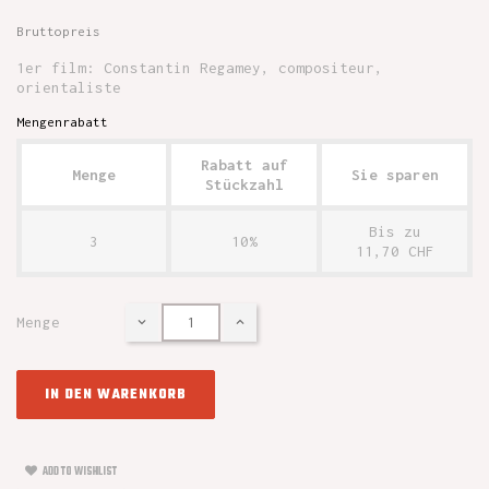
Bruttopreis
1er film: Constantin Regamey, compositeur,
orientaliste
Mengenrabatt
Rabatt auf
Menge
Sie sparen
Stückzahl
Bis zu
3
10%
11,70 CHF
Menge
IN DEN WARENKORB
ADD TO WISHLIST