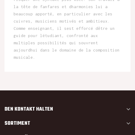
la tête de fanfares et dharmonies lui a
beaucoup apporté, en particulier avec les
cuivres, musiciens motivés et ambitieux.
Comme enseignant, il sest efforcé dêtre un
guide pour létudiant, confronté aux
multiples possibilités qui souvrent
aujourdhui dans le domaine de la composition
musicale.
DEN KONTAKT HALTEN

SORTIMENT
