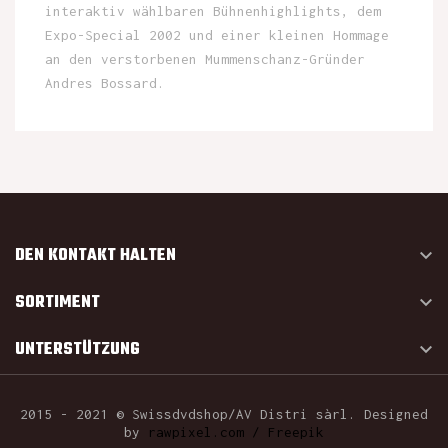
interaktiv wählbaren Bühnenhighlights, dem
Expo-Special 2002 und einer kleinen Hommage
an den verstorbenen Mummenschanz-Gründer
Andres Bossard.
DEN KONTAKT HALTEN

SORTIMENT

UNTERSTÜTZUNG

2015 - 2021 © Swissdvdshop/AV Distri sàrl. Designed
by
rawpixel.com / Freepik