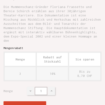
Die Mummenschanz-Gründer Floriana Frassetto und
Bernie Schürch erzählen aus ihrer 30jährigen
Theater-Karriere. Die Dokumentation ist eine
Mischung aus Rückblick und Werkschau mit zahlreichen
Ausschnitten aus dem Bild- und Tonarchiv der
Mummenschanz Stiftung. Die Hauptdokumentation ist
ergänzt mit interaktiv wählbaren Bühnenhighlights,
dem Expo-Special 2002 und einer kleinen Hommage an
den
Mengenrabatt
Rabatt auf
Menge
Sie sparen
Stückzahl
Bis zu
3
10%
8,70 CHF
Menge