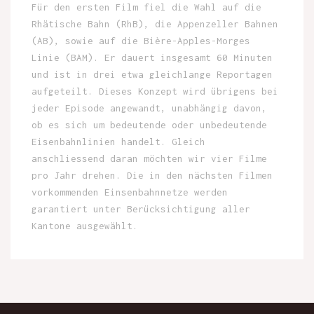
Für den ersten Film fiel die Wahl auf die
Rhätische Bahn (RhB), die Appenzeller Bahnen
(AB), sowie auf die Bière-Apples-Morges
Linie (BAM). Er dauert insgesamt 60 Minuten
und ist in drei etwa gleichlange Reportagen
aufgeteilt. Dieses Konzept wird übrigens bei
jeder Episode angewandt, unabhängig davon,
ob es sich um bedeutende oder unbedeutende
Eisenbahnlinien handelt. Gleich
anschliessend daran möchten wir vier Filme
pro Jahr drehen. Die in den nächsten Filmen
vorkommenden Einsenbahnnetze werden
garantiert unter Berücksichtigung aller
Kantone ausgewählt.