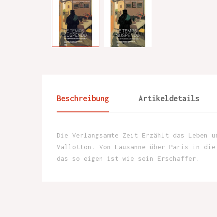
Beschreibung
Artikeldetails
Die Verlangsamte Zeit Erzählt das Leben u
Vallotton. Von Lausanne über Paris in die
das so eigen ist wie sein Erschaffer.