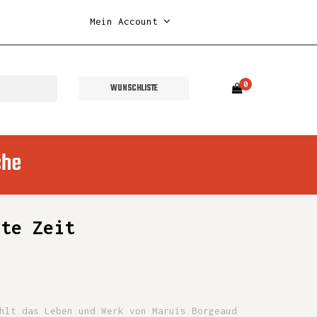
Mein Account
0
WUNSCHLISTE
che
mte Zeit
hlt das Leben und Werk von Maruis Borgeaud