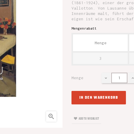
(1861-1924), einer der gro
Vallotton. Von Lausanne üb
Innenräume malt, führt der
eigen ist wie sein Erschaf
Mengenrabatt
Menge
3
Menge
IN DEN WARENKORB

ADD TO WISHLIST