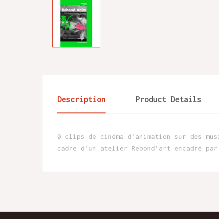
Description
Product Details
0 clips de cinéma d'animation sur des mus
cadre d'un atelier Rebond'art encadré par