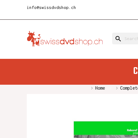
info@swissdvdshop.ch
search
C
Home
Complet