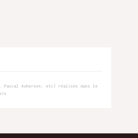
, Pascal Auberson, etc) réalisés dans le
urs