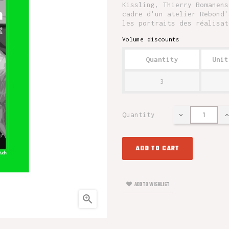
Kissling, Thierry Romanens
cadre d'un atelier Rebond'
les portraits des réalisat
Volume discounts
Quantity
Unit
3
Quantity
ADD TO CART
ADD TO WISHLIST
