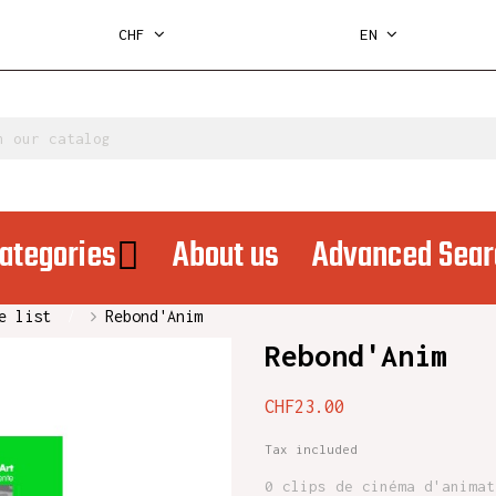
CHF
EN
ategories
About us
Advanced Sear
e list
Rebond'Anim
Rebond'Anim
CHF23.00
Tax included
0 clips de cinéma d'animat