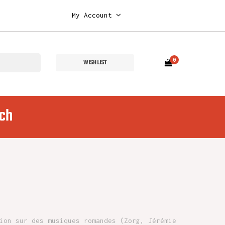
My Account
0
WISH LIST
ch
ion sur des musiques romandes (Zorg, Jérémie