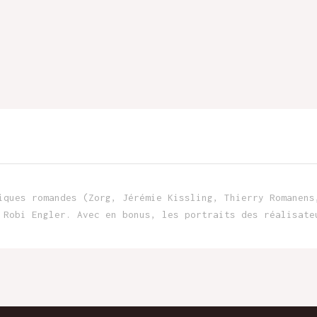
iques romandes (Zorg, Jérémie Kissling, Thierry Romanens
 Robi Engler. Avec en bonus, les portraits des réalisate