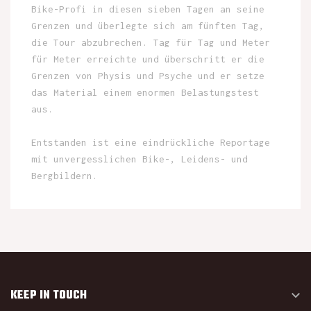
Bike-Profi in diesen sieben Tagen an seine
Grenzen und überlegte sich am fünften Tag,
die Tour abzubrechen. Tag für Tag und Meter
für Meter erreichte und überschritt er die
Grenzen von Physis und Psyche und er setze
das Material einem enormen Belastungstest
aus.
Entstanden ist eine eindrückliche Reportage
mit unvergesslichen Bike-, Leidens- und
Bergbildern.
KEEP IN TOUCH
