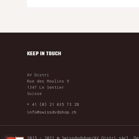
KEEP IN TOUCH
AV Distri
Rue des Moulins 9
1347 Le Sentier
Suisse
+ 41 (0) 21 635 73 28
info@swissdvdshop.ch
2015 - 2021 © Swissdvdshop/AV Distri sàrl. D