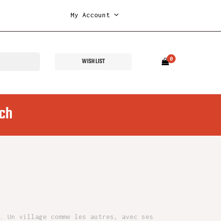
My Account
0
WISH LIST
ch
. Un village comme les autres, avec ses