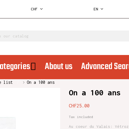
CHF
EN
ategories
About us
Advanced Sear
e list
On a 100 ans
On a 100 ans
CHF25.00
Tax included
Au coeur du Valais: Vétroz