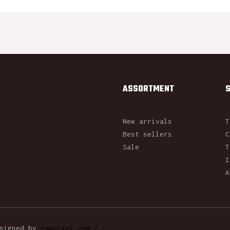
ASSORTMENT
New arrivals
T
Best sellers
C
Sale
T
I
A
esigned by
rawpixel.com /