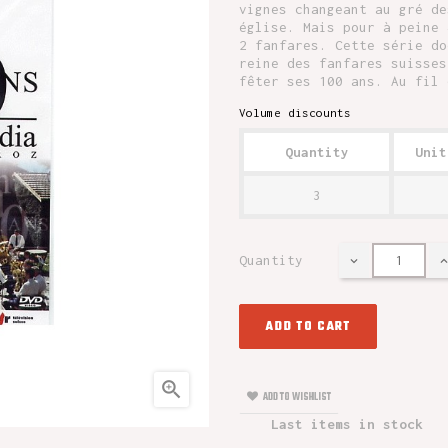
vignes changeant au gré de
église. Mais pour à peine 
2 fanfares. Cette série do
reine des fanfares suisses
fêter ses 100 ans. Au fil 
Volume discounts
Quantity
Unit
3
Quantity
ADD TO CART

ADD TO WISHLIST
Last items in stock