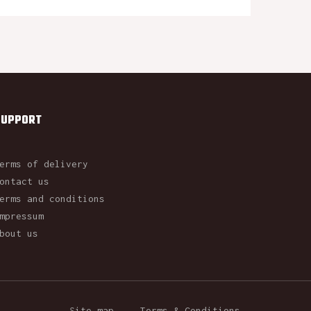
SUPPORT
erms of delivery
ontact us
erms and conditions
mpressum
bout us
Site map
Terms & Conditions