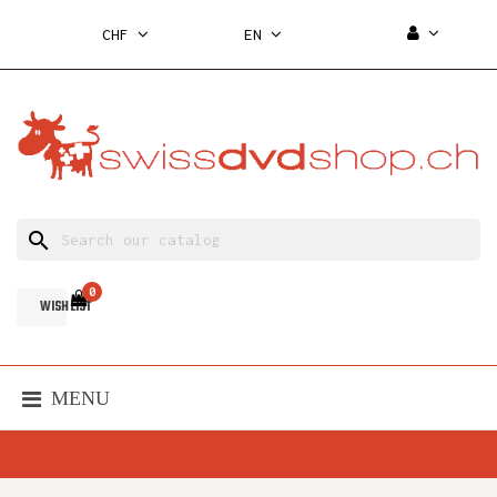
CHF
EN
search
0
WISH LIST
MENU