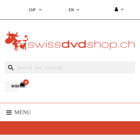
CHF
EN
search
0
WISH LIST
MENU