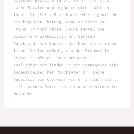
Allgemeinmedizinerin Dr. Meret Frei sind
harte Rivalen und ergänzen sich fachlich
ideal. Dr. Felix Burckhardt wäre eigentlich
ein begabter Chirurg, wenn er nicht nur
Frauen im Kopf hätte. Seine Tante, die
elegante Anästhesistin Dr. Gertrud
Burckhardt hat langsam die Nase voll, ihren
lieben Neffen ständig aus der Bredouille
retten zu müssen. Auch Menschen in
seelischer Not finden in der Permanence eine
Anlaufstelle: Der Psychiater Dr. André
Kudelski, ein Querkopf wie er im Buch steht,
hilft seinen Patienten mit unkonventionellen
Methoden.