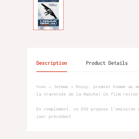
Description
Product Details
Yves « Jetman » Rossy, premier homme au m
la traversée de la Manche! Ce film revien
En complément, ce DVD propose l'émission 
jour précédent.