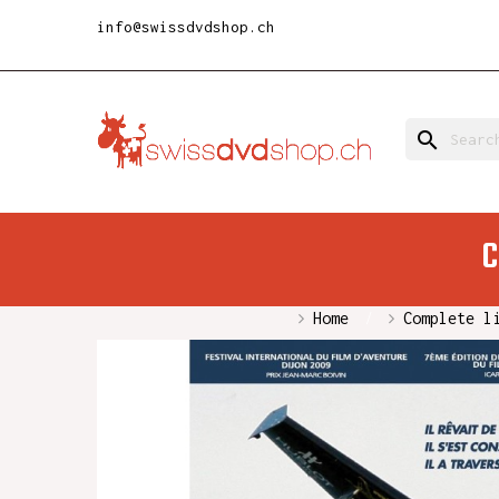
info@swissdvdshop.ch
search
C
Home
Complete l