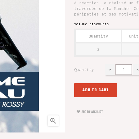
à réaction, a réalisé un f
traversée de la Manche! Ce
péripéties et ses motivati
Volume discounts
Quantity
Unit
3
Quantity
ADD TO CART
ADD TO WISHLIST
