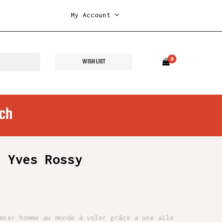
My Account
0
WISH LIST
ch
- Yves Rossy
mier homme au monde à voler grâce à une aile