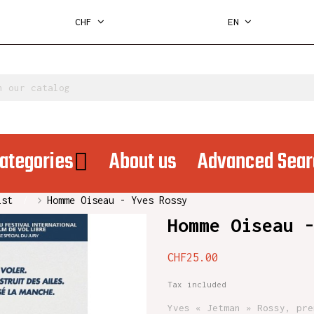
CHF
EN
ategories
About us
Advanced Sear
ist
Homme Oiseau - Yves Rossy
Homme Oiseau 
CHF25.00
Tax included
Yves « Jetman » Rossy, pre