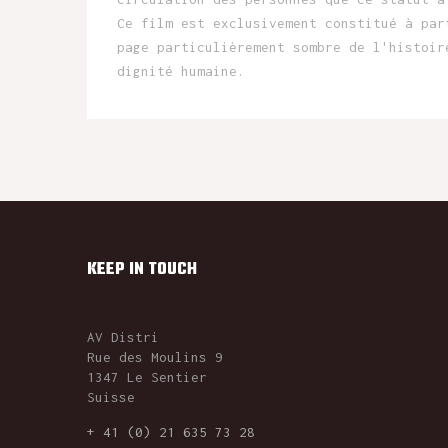
Ce film est exclusivement constitué à par
page particulièrement sombre de l'histoir
dignité humaine.
KEEP IN TOUCH
AV Distri
Rue des Moulins 9
1347 Le Sentier
Suisse
+ 41 (0) 21 635 73 28