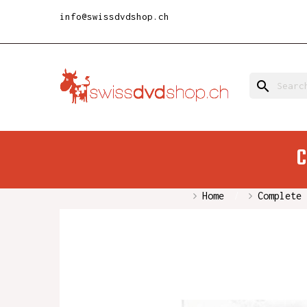
info@swissdvdshop.ch
search
C
Home
Complete 