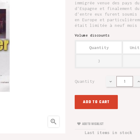
immigrée venue des pays du
d'Espagne et finalement du
d'entre eux furent soumis 
en Europe et particulièrem
était limitée à neuf mois 
Volume discounts
Quantity
Unit
3
Quantity
ADD TO CART

ADD TO WISHLIST
Last items in stock