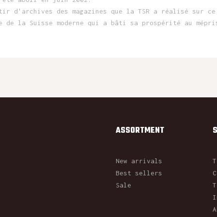
tir d'archives des magazines que la TSR a réalisé sur ce
e de la Suisse moderne qui a bâti sa prospérité au mépri
ASSORTMENT
New arrivals
T
Best sellers
C
Sale
T
I
A