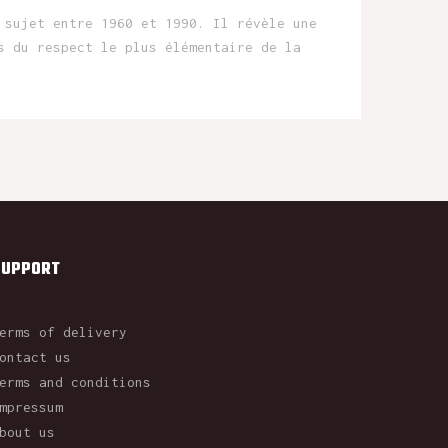
 sujet entre 1960 et 1990. Il révèle une
s du respect le plus élémentaire de la
SUPPORT
erms of delivery
ontact us
erms and conditions
mpressum
bout us