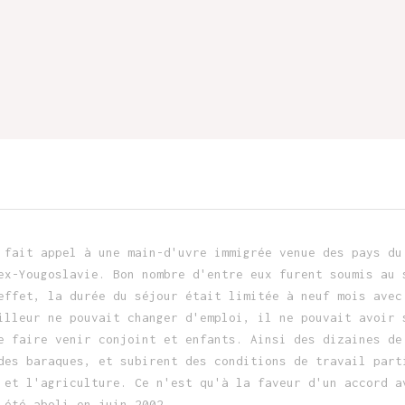
 fait appel à une main-d'uvre immigrée venue des pays du
ex-Yougoslavie. Bon nombre d'entre eux furent soumis au 
effet, la durée du séjour était limitée à neuf mois avec
illeur ne pouvait changer d'emploi, il ne pouvait avoir 
e faire venir conjoint et enfants. Ainsi des dizaines de
des baraques, et subirent des conditions de travail part
 et l'agriculture. Ce n'est qu'à la faveur d'un accord a
 été aboli en juin 2002.