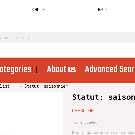
CHF
EN
ategories
About us
Advanced Sear
list
Statut: saisonnier
Statut: saiso
CHF30.00
Tax included
Dès l'après-guerre, la Sui