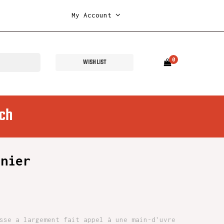
My Account
0
WISH LIST
ch
nnier
sse a largement fait appel à une main-d'uvre