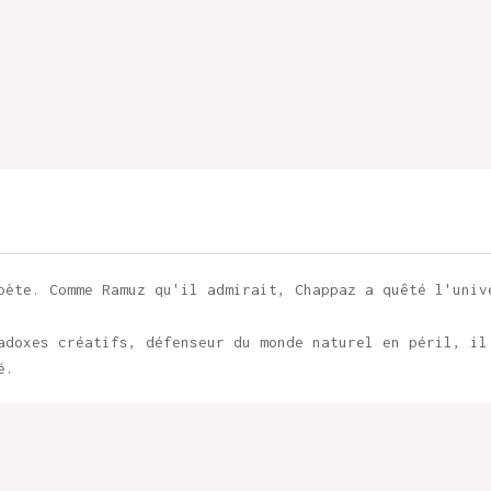
oète. Comme Ramuz qu'il admirait, Chappaz a quêté l'univ
adoxes créatifs, défenseur du monde naturel en péril, il
é.