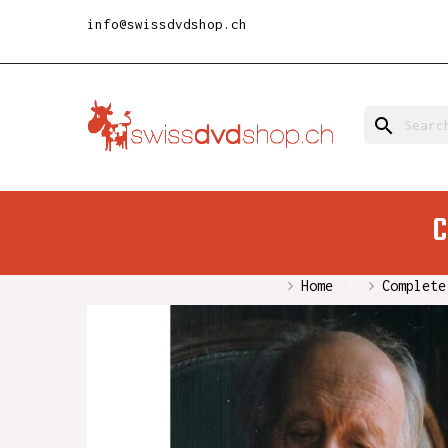
info@swissdvdshop.ch
search
C
Home
Complete