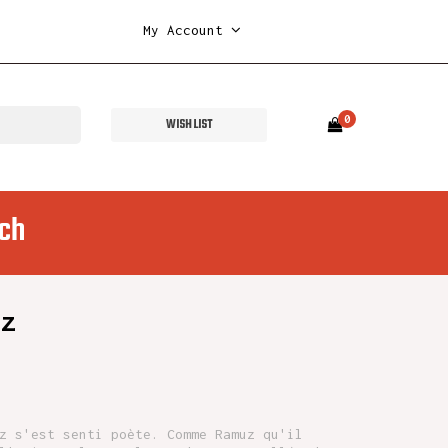
My Account
0
WISH LIST
ch
az
z s'est senti poète. Comme Ramuz qu'il