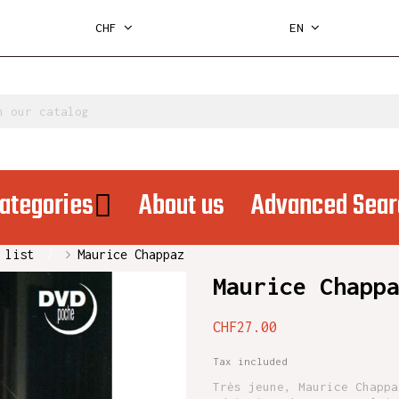
CHF
EN
ategories
About us
Advanced Sear
 list
Maurice Chappaz
Maurice Chapp
CHF27.00
Tax included
Très jeune, Maurice Chappa