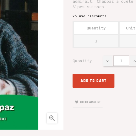
admirait, Chappaz a quêté 
Alpes suisses.
Volume discounts
Quantity
Unit
3
Quantity
ADD TO CART
ADD TO WISHLIST
