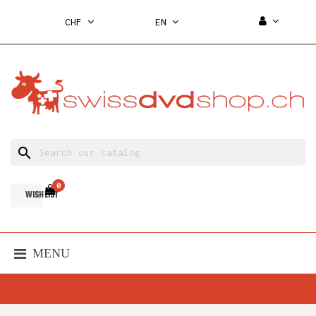
CHF
EN
search
0
WISH LIST
MENU