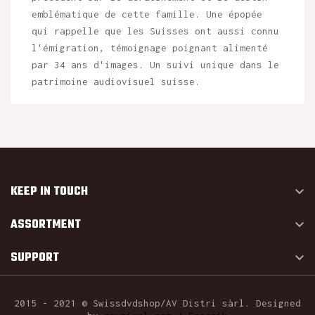
emblématique de cette famille. Une épopée
qui rappelle que les Suisses ont aussi connu
l'émigration, témoignage poignant alimenté
par 34 ans d'images. Un suivi unique dans le
patrimoine audiovisuel suisse.
KEEP IN TOUCH

ASSORTMENT

SUPPORT

2015 - 2021 © Swissdvdshop/AV Distri sàrl. Designed