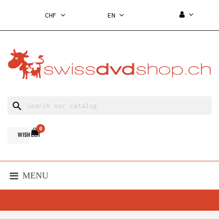
CHF
EN
search
0
WISH LIST
MENU