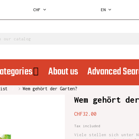
CHF
EN
ategories
About us
Advanced Sear
ist
Wem gehört der Garten?
Wem gehört de
CHF32.00
Tax included
Viele stellen sich unter N