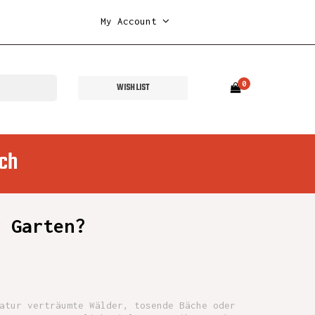
My Account
0
WISH LIST
ch
r Garten?
atur verträumte Wälder, tosende Bäche oder