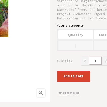
verschneite Berglandschaft
auch vor der Haustür im ei
Nachwuchsfilmer, der heute
Projekt «Schweizer Jugend 
Naturgarten mit der Videok
Volume discounts
Quantity
Unit
3
Quantity
ADD TO CART

ADD TO WISHLIST