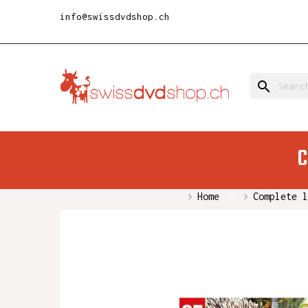
info@swissdvdshop.ch
search
C
Home
Complete l