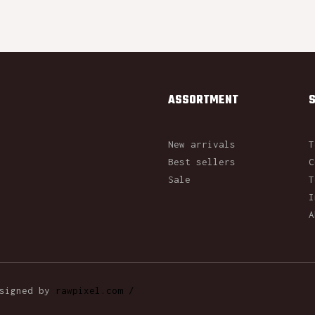
ASSORTMENT
New arrivals
T
Best sellers
C
Sale
T
I
A
esigned by
rawpixel.com /