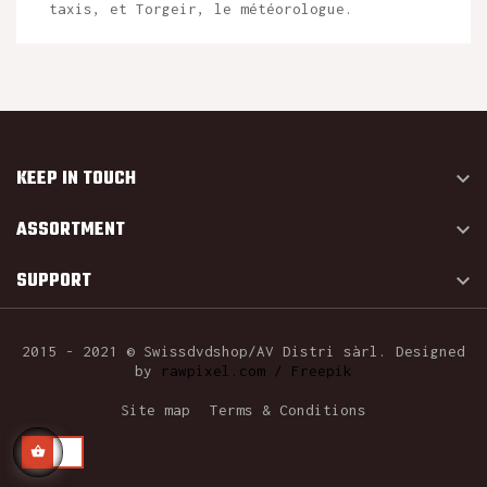
taxis, et Torgeir, le météorologue.
KEEP IN TOUCH

ASSORTMENT

SUPPORT

2015 - 2021 © Swissdvdshop/AV Distri sàrl. Designed
by
rawpixel.com / Freepik
Site map
Terms & Conditions