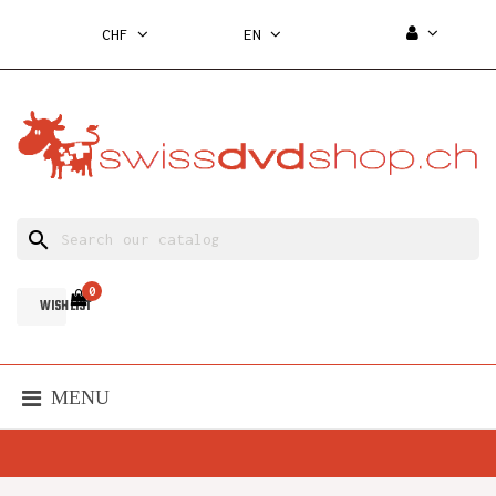
CHF
EN
search
0
WISH LIST
MENU