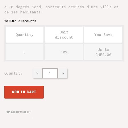
A 78 degrés nord, portraits croisés d'une ville et
de ses habitants.
Volume discounts
Unit
Quantity
You Save
discount
Up to
3
10%
CHF9.00
Quantity
ADD TO CART
ADD TO WISHLIST