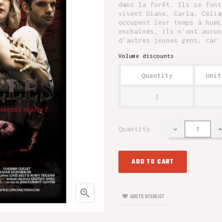
dans la forêt. Ils se font
vivent Diane, Carla, Célia
occupent leur temps à humi
enchaînés, ils n'ont aucun
d'autres jeunes gens, car 
Volume discounts
Quantity
Unit
3
Quantity
ADD TO CART

ADD TO WISHLIST