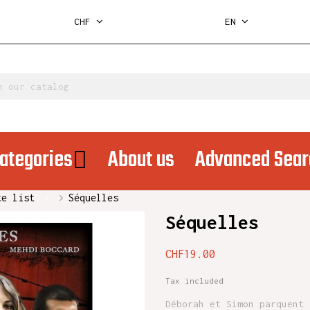
CHF
EN
ategories
About us
Advanced Sear
te list
Séquelles
Séquelles
CHF19.00
Tax included
Déborah et Simon parquent 