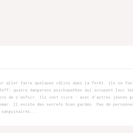
ur aller faire quelques câlins dans la forêt. Ils se fon
Jeff: quatre dangereux psychopathes qui occupent leur te
nce de s'enfuir. Ils vont vivre - avec d'autres jeunes g
emar. Il existe des secrets bien gardés. Peu de personne
 sanguinaires...