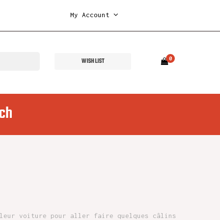
My Account
0
WISH LIST
ch
leur voiture pour aller faire quelques câlins