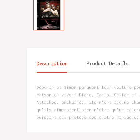
Description
Product Details
Déborah et Simon parquent leur voiture po
maison où vivent Diane, Carla, Célian et 
Attachés, enchaînés, ils n'ont aucune cha
qu'ils aimeraient bien n'être qu'un cauch
puissant qui protège ces quatre maniaques