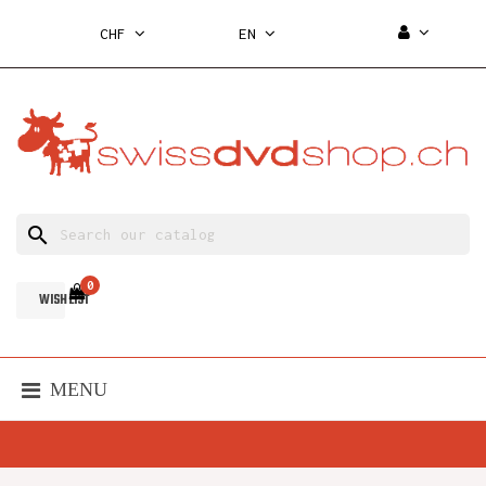
CHF
EN
search
0
WISH LIST
MENU