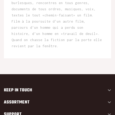
burlesques, rencontres en tous genres,
documents de tous ordres, musiques, voix,
textes le tout «chemin-faisant» un film.
Film à la poursuite d'un autre film,
parcours d'un homme qui a perdu son
histoire, d'un homme en «travail de deuil».
Quand on chasse la fiction par la porte elle
revient par la fenêtre.
KEEP IN TOUCH

ASSORTMENT

SUPPORT
