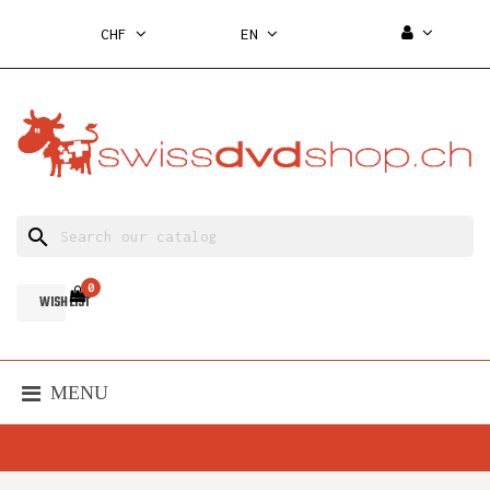
CHF
EN
search
0
WISH LIST
MENU