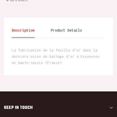
ADD TO WISHLIST
Description
Product Details
La fabrication de la feuille d'or dans la
dernière usine de battage d'or à Excenevex
en Haute-Savoie (France)
KEEP IN TOUCH
