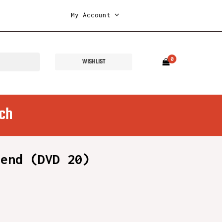
My Account
0
WISH LIST
ch
bend (DVD 20)