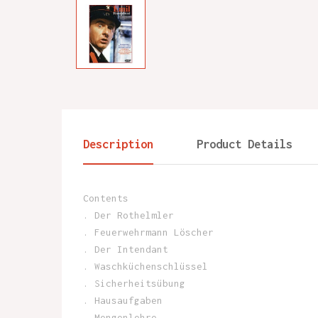
Description
Product Details
Contents
. Der Rothelmler
. Feuerwehrmann Löscher
. Der Intendant
. Waschküchenschlüssel
. Sicherheitsübung
. Hausaufgaben
. Mengenlehre