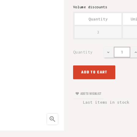
Volume discounts
Quantity
Un
3
Quantity
ADD TO CART
ADD TO WISHLIST
Last items in stock
