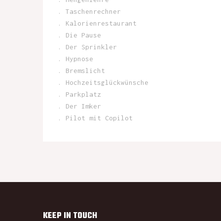
. Taschenrechner
. Kalorienrestaurant
. Die Pause
. Der Sprinkler
. Hypnose
. Bremslicht
. Hochzeitsglückwünsche
. Parkplatz
. Der Imker
. Pilot mit Copilot
KEEP IN TOUCH