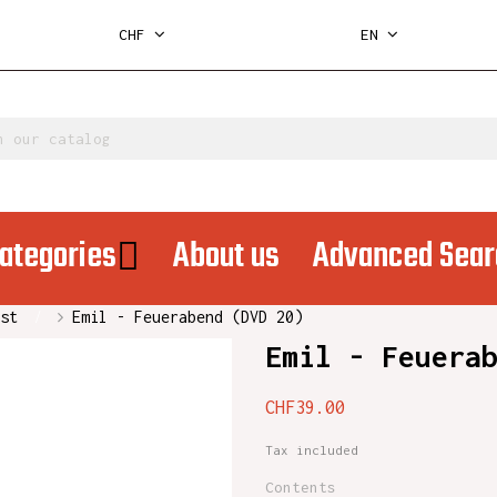
CHF
EN
ategories
About us
Advanced Sear
st
Emil - Feuerabend (DVD 20)
Emil - Feuera
CHF39.00
Tax included
Contents