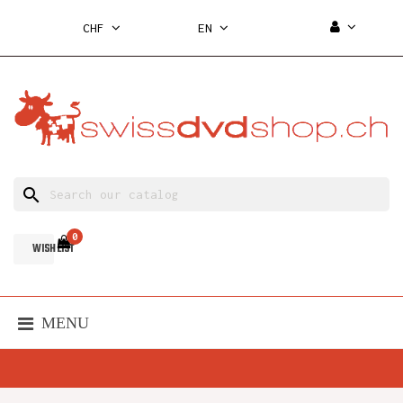
CHF
EN
search
0
WISH LIST
MENU