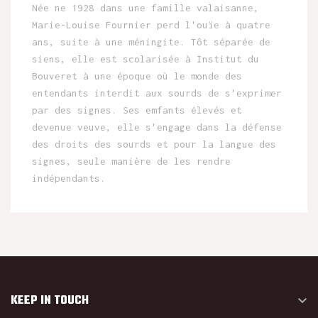
Née ne 1928 dans une famille valaisanne,
Marie-Louise Fournier perd l'ouïe à quatre
ans, suite à une méningite. Tôt séparée de
siens, elle est scolarisée à Institut du
Bouveret à une époque où le monde des
entendants interdit aux sourds de s'exprimer
par des signes. Ses emfants élevés et
devenue veuve, elle s'engage dans la défense
des droits des sourds et pour la langue des
signes, seule manière de les rendre
indépendants.
KEEP IN TOUCH
