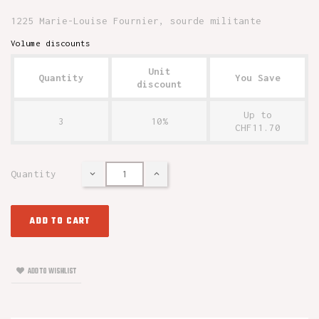
1225 Marie-Louise Fournier, sourde militante
Volume discounts
Unit
Quantity
You Save
discount
Up to
3
10%
CHF11.70
Quantity
ADD TO CART
ADD TO WISHLIST