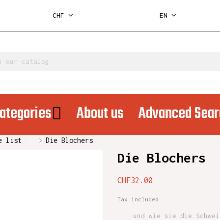
CHF
EN
ategories
About us
Advanced Sear
e list
Die Blochers
Die Blochers
CHF32.00
Tax included
... und wie sie die Schwei