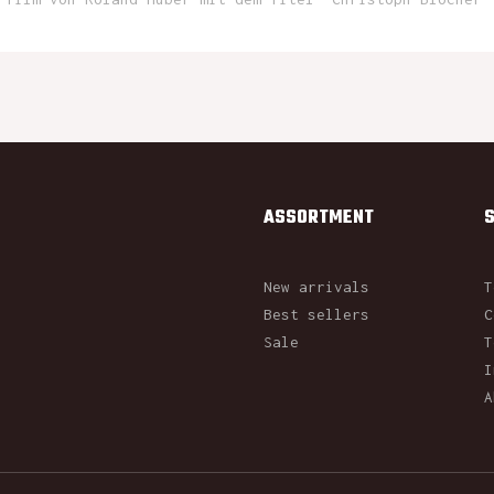
ASSORTMENT
New arrivals
T
Best sellers
C
Sale
T
I
A