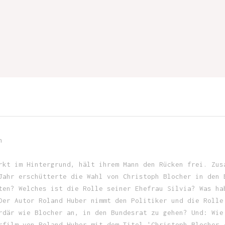
n
rkt im Hintergrund, hält ihrem Mann den Rücken frei. Zus
Jahr erschütterte die Wahl von Christoph Blocher in den 
ten? Welches ist die Rolle seiner Ehefrau Silvia? Was ha
Der Autor Roland Huber nimmt den Politiker und die Rolle
rdär wie Blocher an, in den Bundesrat zu gehen? Und: Wie
rfilm von Roland Huber mit dem Titel 'Christoph Blocher 