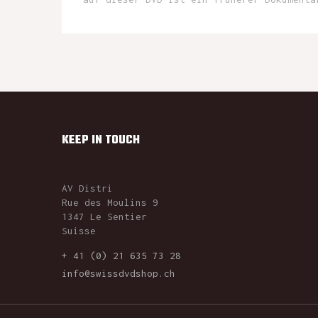
KEEP IN TOUCH
AV Distri
Rue des Moulins 9
1347 Le Sentier
Suisse
+ 41 (0) 21 635 73 28
info@swissdvdshop.ch