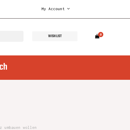
My Account
0
WISH LIST
ch
z umbauen wollen