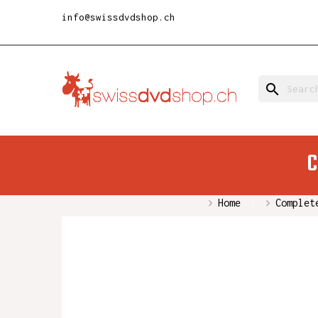
info@swissdvdshop.ch
search
C
Home
Complet