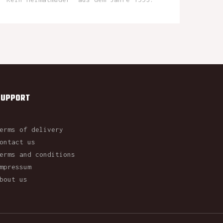
SUPPORT
erms of delivery
ontact us
erms and conditions
mpressum
bout us