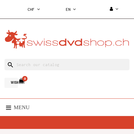
CHF
EN
search
0
WISH LIST
MENU