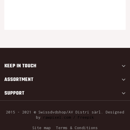
KEEP IN TOUCH

ASSORTMENT

SUPPORT

2015 - 2021 © Swissdvdshop/AV Distri sàrl. Designed
by
rawpixel.com / Freepik
Site map
Terms & Conditions