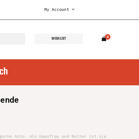
My Account
0
WISH LIST
ch
nende
gerne Auto. Als Hausfrau und Mutter ist sie