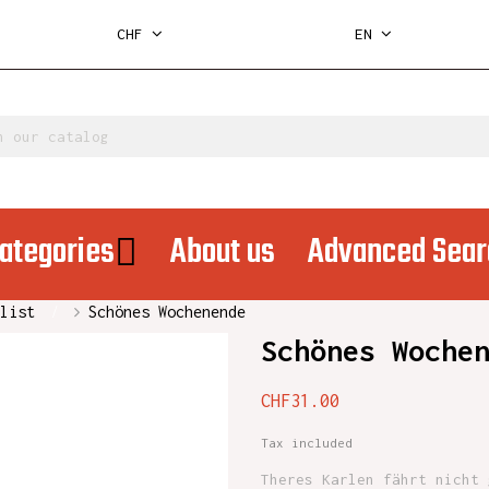
CHF
EN
ategories
About us
Advanced Sear
list
Schönes Wochenende
Schönes Woche
CHF31.00
Tax included
Theres Karlen fährt nicht 