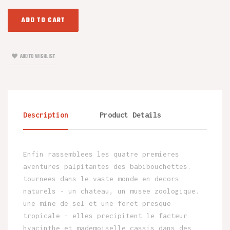
ADD TO CART
ADD TO WISHLIST
Description
Product Details
Enfin rassemblees les quatre premieres
aventures palpitantes des babibouchettes.
tournees dans le vaste monde en decors
naturels - un chateau, un musee zoologique.
une mine de sel et une foret presque
tropicale - elles precipitent le facteur
hyacinthe et mademoiselle cassis dans des