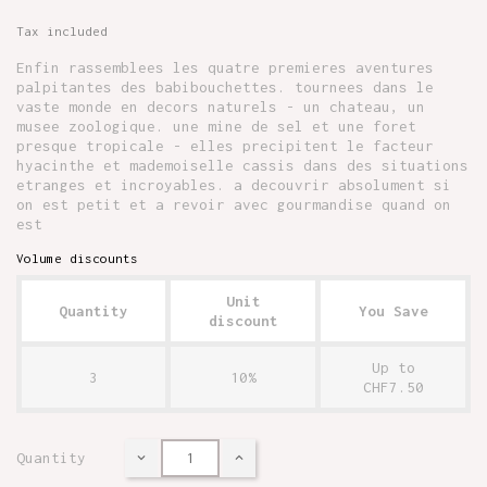
Tax included
Enfin rassemblees les quatre premieres aventures
palpitantes des babibouchettes. tournees dans le
vaste monde en decors naturels - un chateau, un
musee zoologique. une mine de sel et une foret
presque tropicale - elles precipitent le facteur
hyacinthe et mademoiselle cassis dans des situations
etranges et incroyables. a decouvrir absolument si
on est petit et a revoir avec gourmandise quand on
est
Volume discounts
Unit
Quantity
You Save
discount
Up to
3
10%
CHF7.50
Quantity