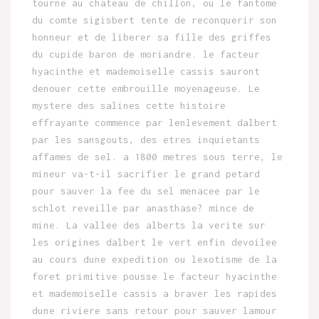
tourne au chateau de chillon, ou le fantome
du comte sigisbert tente de reconquerir son
honneur et de liberer sa fille des griffes
du cupide baron de moriandre. le facteur
hyacinthe et mademoiselle cassis sauront
denouer cette embrouille moyenageuse. Le
mystere des salines cette histoire
effrayante commence par lenlevement dalbert
par les sansgouts, des etres inquietants
affames de sel. a 1800 metres sous terre, le
mineur va-t-il sacrifier le grand petard
pour sauver la fee du sel menacee par le
schlot reveille par anasthase? mince de
mine. La vallee des alberts la verite sur
les origines dalbert le vert enfin devoilee
au cours dune expedition ou lexotisme de la
foret primitive pousse le facteur hyacinthe
et mademoiselle cassis a braver les rapides
dune riviere sans retour pour sauver lamour