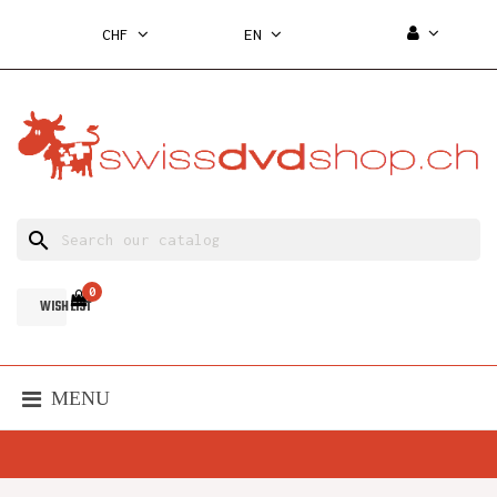
CHF
EN
search
0
WISH LIST
MENU