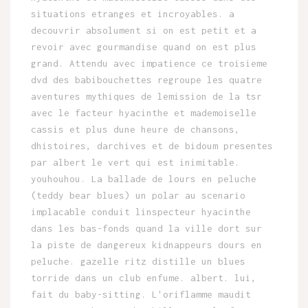
situations etranges et incroyables. a
decouvrir absolument si on est petit et a
revoir avec gourmandise quand on est plus
grand. Attendu avec impatience ce troisieme
dvd des babibouchettes regroupe les quatre
aventures mythiques de lemission de la tsr
avec le facteur hyacinthe et mademoiselle
cassis et plus dune heure de chansons,
dhistoires, darchives et de bidoum presentes
par albert le vert qui est inimitable.
youhouhou. La ballade de lours en peluche
(teddy bear blues) un polar au scenario
implacable conduit linspecteur hyacinthe
dans les bas-fonds quand la ville dort sur
la piste de dangereux kidnappeurs dours en
peluche. gazelle ritz distille un blues
torride dans un club enfume. albert. lui,
fait du baby-sitting. L'oriflamme maudit