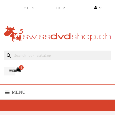
CHF
EN
search
0
WISH LIST
MENU