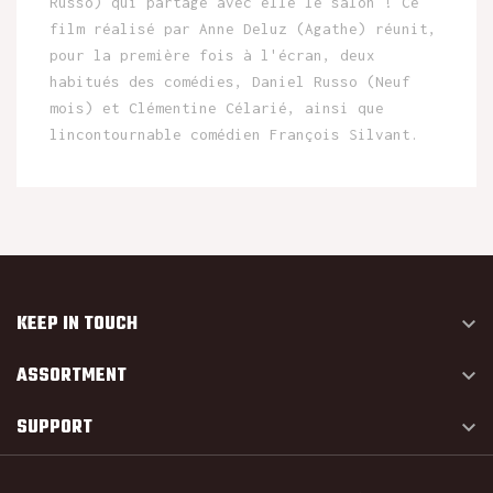
Russo) qui partage avec elle le salon ! Ce
film réalisé par Anne Deluz (Agathe) réunit,
pour la première fois à l'écran, deux
habitués des comédies, Daniel Russo (Neuf
mois) et Clémentine Célarié, ainsi que
lincontournable comédien François Silvant.
KEEP IN TOUCH

ASSORTMENT

SUPPORT
