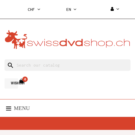
CHF
EN
search
0
WISH LIST
MENU