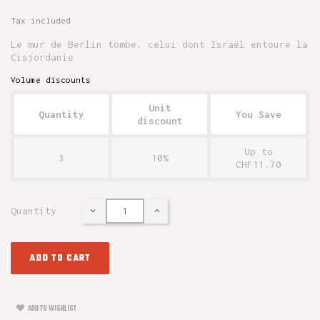
Tax included
Le mur de Berlin tombe, celui dont Israël entoure la
Cisjordanie
Volume discounts
Unit
Quantity
You Save
discount
Up to
3
10%
CHF11.70
Quantity
ADD TO CART
ADD TO WISHLIST