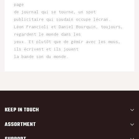
page
de journal qui se tourne, un spot
publicitaire qui soudain occupe lécran.
Léon Francioli et Daniel Bourquin, toujours,
regardent le monde dans les
yeux. Et plutôt que de gémir avec les mous,
ils écrivent et ils jouent
la bande son du monde.
KEEP IN TOUCH

ASSORTMENT
