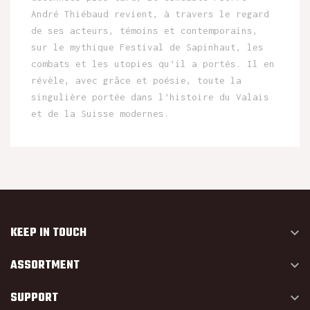
André Thiébaud revient, à travers le regard
de ses acteurs, témoins et contemporains,
sur le mythique Festival de Sapinhaut, les
combats et les utopies qu’il a portés. Il en
révèle, avec grâce et poésie, toute la
singulière portée dans l’histoire du Valais
et de la Suisse modernes.
KEEP IN TOUCH

ASSORTMENT

SUPPORT
