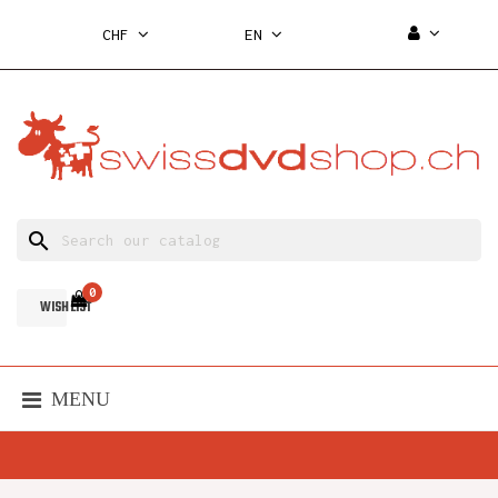
CHF
EN
search
0
WISH LIST
MENU