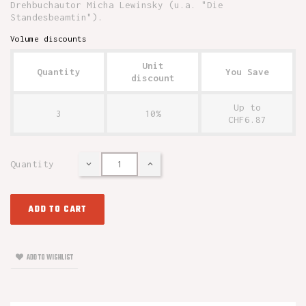
Drehbuchautor Micha Lewinsky (u.a. "Die
Standesbeamtin").
Volume discounts
Unit
Quantity
You Save
discount
Up to
3
10%
CHF6.87
Quantity
ADD TO CART
ADD TO WISHLIST