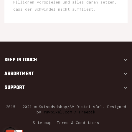
Millionen vorspielen und alles daran setzen,
dass der Schwindel nicht auffliegt.
KEEP IN TOUCH

ASSORTMENT

SUPPORT

2015 - 2021 © Swissdvdshop/AV Distri sàrl. Designed
by
rawpixel.com / Freepik
Site map
Terms & Conditions