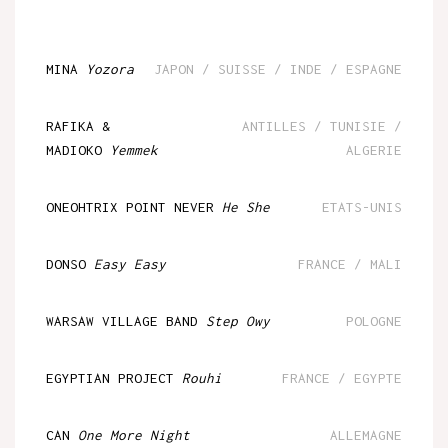
MINA
Yozora
JAPON / SUISSE / INDE / ESPAGNE
RAFIKA &
ANTILLES / TUNISIE /
MADIOKO
Yemmek
ALGERIE
ONEOHTRIX POINT NEVER
He She
ETATS-UNIS
DONSO
Easy Easy
FRANCE / MALI
WARSAW VILLAGE BAND
Step Owy
POLOGNE
EGYPTIAN PROJECT
Rouhi
FRANCE / EGYPTE
CAN
One More Night
ALLEMAGNE