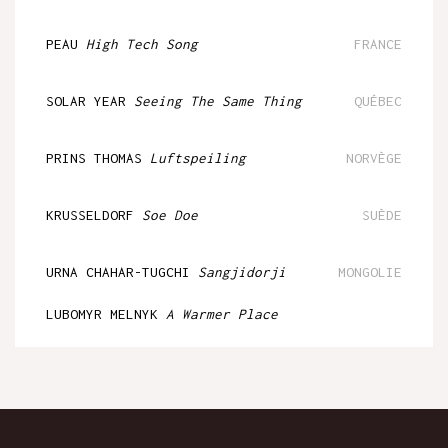
PEAU
High Tech Song
FRANCE
SOLAR YEAR
Seeing The Same Thing
QUÉBEC
PRINS THOMAS
Luftspeiling
NORVÈGE
KRUSSELDORF
Soe Doe
SUÈDE
URNA CHAHAR-TUGCHI
Sangjidorji
MONGOLIE
LUBOMYR MELNYK
A Warmer Place