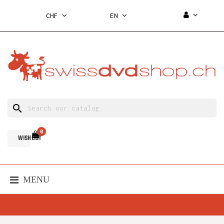
CHF
EN
search
0
WISH LIST
MENU