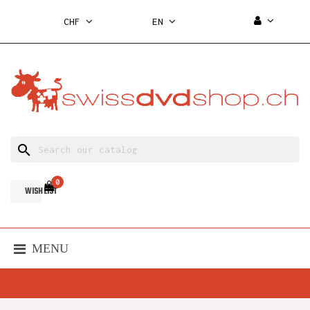
CHF
EN
search
0
WISH LIST
MENU