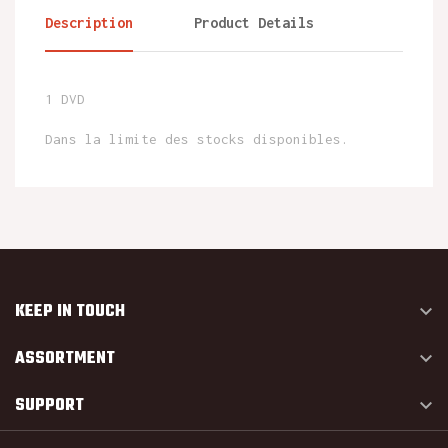
Description
Product Details
1 DVD
Dans la limite des stocks disponibles.
KEEP IN TOUCH

ASSORTMENT

SUPPORT
