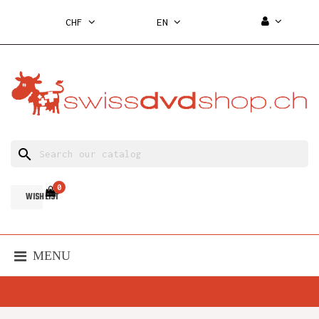
CHF
EN
search
0
WISH LIST
MENU