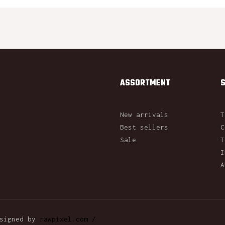
ASSORTMENT
New arrivals
T
Best sellers
C
Sale
T
I
A
esigned by
rawpixel.com /