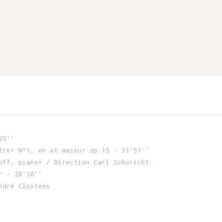
25''
tre* N°1, en ut majeur op.15 - 33'51''
pff, piano* / Direction Carl Schuricht.
r - 28'20''
ndré Cluytens