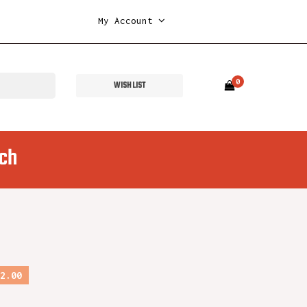
My Account
0
WISH LIST
ch
2.00