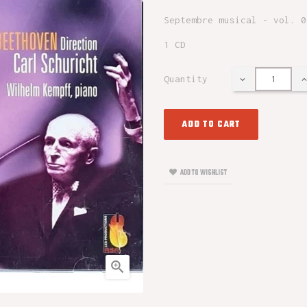
Septembre musical - vol. 0
1 CD
Quantity
ADD TO CART
ADD TO WISHLIST
