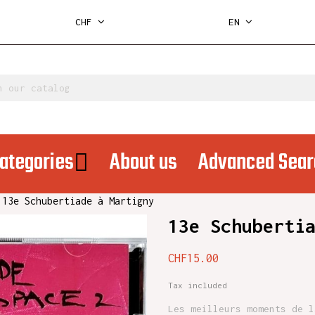
CHF
EN
ategories
About us
Advanced Sear
13e Schubertiade à Martigny
13e Schuberti
CHF15.00
Tax included
Les meilleurs moments de l