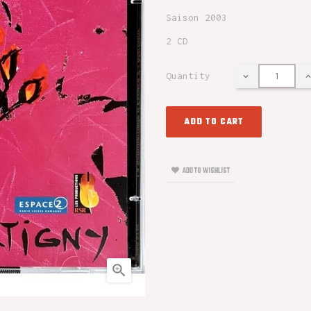
Saison 2003
2 CD
Quantity
ADD TO CART
ADD TO WISHLIST
