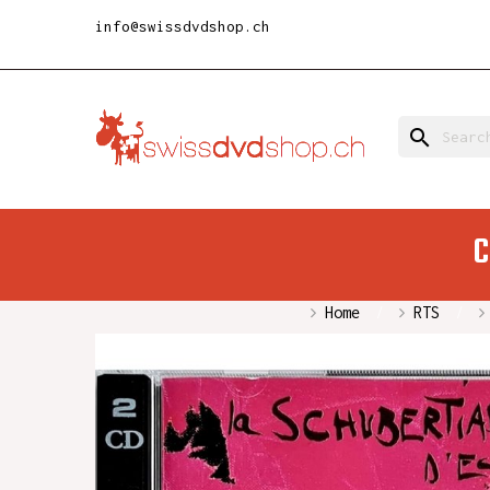
info@swissdvdshop.ch
search
C
Home
RTS