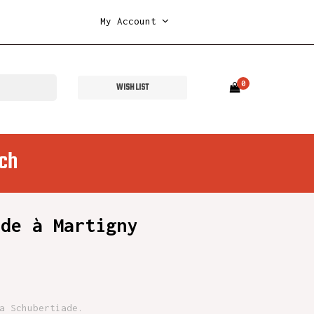
My Account
0
WISH LIST
ch
ade à Martigny
a Schubertiade.