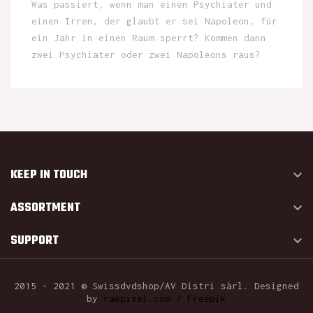
Was passiert, wenn man einen Psychiater und
einen Irren, der glaubt er sei Napoleon, für
ein Jahr in einen Raum sperrt? Kommen dann
zwei Psychiater oder zwei Napoleons raus?
KEEP IN TOUCH

ASSORTMENT

SUPPORT

2015 - 2021 © Swissdvdshop/AV Distri sàrl. Designed
by
rawpixel.com / Freepik