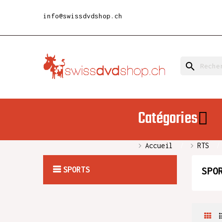
info@swissdvdshop.ch
search
Catégories
Accueil
RTS
SPORTS
SPO