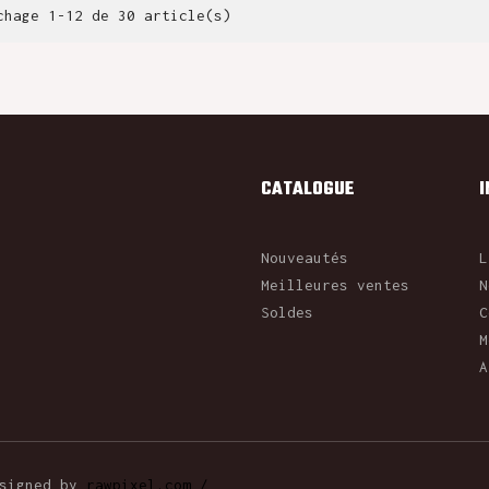
chage 1-12 de 30 article(s)
CATALOGUE
Nouveautés
L
Meilleures ventes
N
Soldes
C
M
A
esigned by
rawpixel.com /