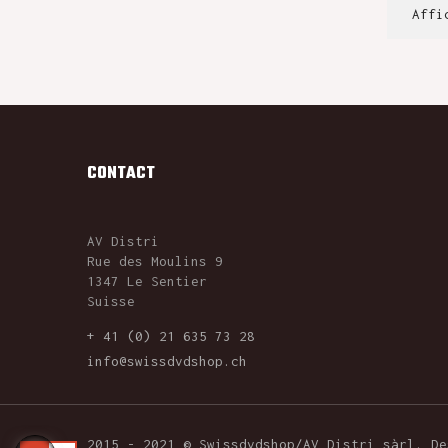
Affi
CONTACT
AV Distri
Rue des Moulins 9
1347 Le Sentier
Suisse
+ 41 (0) 21 635 73 28
info@swissdvdshop.ch
2015 - 2021 © Swissdvdshop/AV Distri sàrl. D