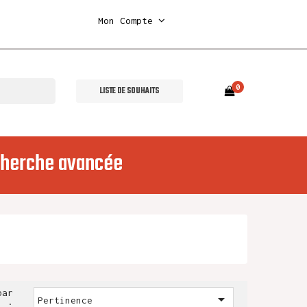
Mon Compte
0
LISTE DE SOUHAITS
herche avancée
par

Pertinence
: