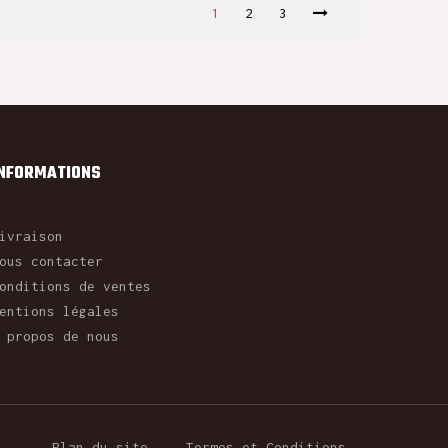
1
2
3
INFORMATIONS
ivraison
ous contacter
onditions de ventes
entions légales
 propos de nous
Plan du site
Termes et Conditions