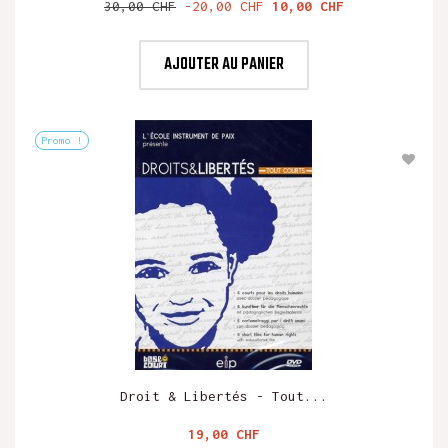
Prix
Prix
30,00 CHF
-20,00 CHF
10,00 CHF
de
base
AJOUTER AU PANIER
Promo !
Droit & Libertés - Tout...
Prix
19,00 CHF