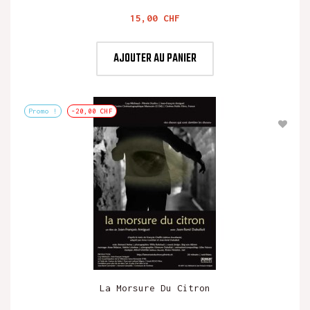
Prix
15,00 CHF
AJOUTER AU PANIER
Promo !
-20,00 CHF
La Morsure Du Citron