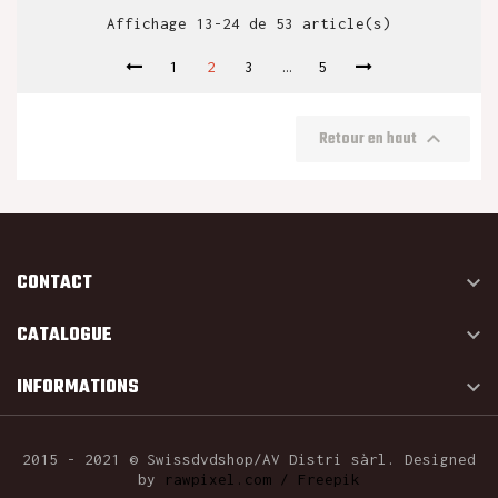
Affichage 13-24 de 53 article(s)
1
2
3
…
5

Retour en haut
CONTACT

CATALOGUE

INFORMATIONS

2015 - 2021 © Swissdvdshop/AV Distri sàrl. Designed
by
rawpixel.com / Freepik