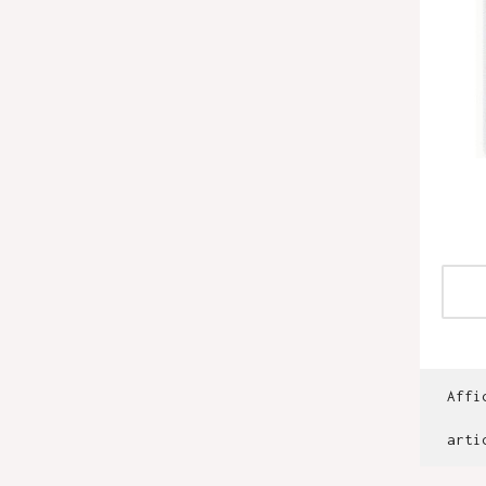
Affi
arti