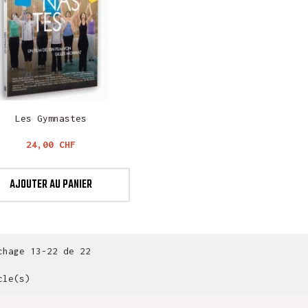
Les Gymnastes
Prix
24,00 CHF
AJOUTER AU PANIER
chage 13-22 de 22
cle(s)