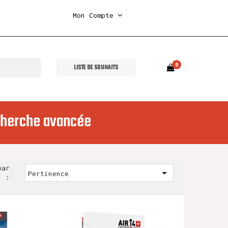
Mon Compte
0
LISTE DE SOUHAITS
herche avancée
par

Pertinence
: