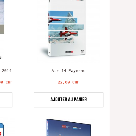
 2014
Air 14 Payerne
x
Prix
00 CHF
22,00 CHF
AJOUTER AU PANIER