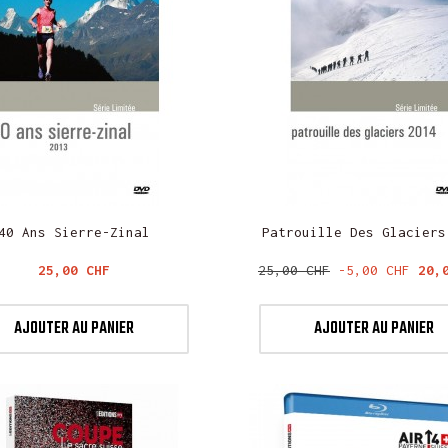
40 Ans Sierre-Zinal
Patrouille Des Glaciers
Prix
Prix
Pri
25,00 CHF
25,00 CHF
-5,00 CHF
20,
de
base
AJOUTER AU PANIER
AJOUTER AU PANIER