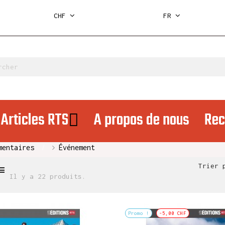
CHF
FR
Articles RTS
A propos de nous
Rec
mentaires
Événement
Trier 
Il y a 22 produits.
Promo !
-5,00 CHF