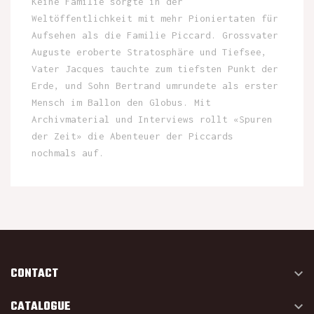
Keine Familie sorgte in der
Weltöffentlichkeit mit mehr Pioniertaten für
Aufsehen als die Familie Piccard. Grossvater
Auguste eroberte Stratosphäre und Tiefsee,
Vater Jacques tauchte zum tiefsten Punkt der
Erde, und Sohn Bertrand umrundete als erster
Mensch im Ballon den Globus. Mit
Archivmaterial und Interviews rollt «Spuren
der Zeit» die Abenteuer der Piccards
nochmals auf.
CONTACT

CATALOGUE
