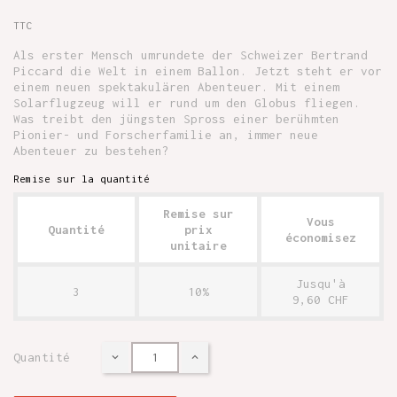
TTC
Als erster Mensch umrundete der Schweizer Bertrand
Piccard die Welt in einem Ballon. Jetzt steht er vor
einem neuen spektakulären Abenteuer. Mit einem
Solarflugzeug will er rund um den Globus fliegen.
Was treibt den jüngsten Spross einer berühmten
Pionier- und Forscherfamilie an, immer neue
Abenteuer zu bestehen?
Remise sur la quantité
Remise sur
Vous
Quantité
prix
économisez
unitaire
Jusqu'à
3
10%
9,60 CHF
Quantité