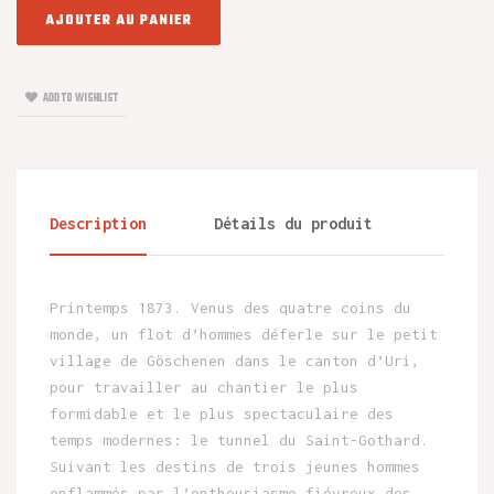
AJOUTER AU PANIER
ADD TO WISHLIST
Description
Détails du produit
Printemps 1873. Venus des quatre coins du
monde, un flot d’hommes déferle sur le petit
village de Göschenen dans le canton d’Uri,
pour travailler au chantier le plus
formidable et le plus spectaculaire des
temps modernes: le tunnel du Saint-Gothard.
Suivant les destins de trois jeunes hommes
enflammés par l’enthousiasme fiévreux des