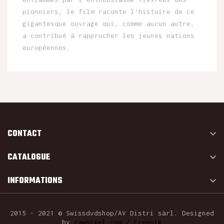
pionniers, le film raconte l’histoire de ce
gigantesque ouvrage qui, comme aucun autre,
a contribué à rapprocher les jeunes nations
européennes.
CONTACT

CATALOGUE

INFORMATIONS

2015 - 2021 © Swissdvdshop/AV Distri sàrl. Designed
by
rawpixel.com / Freepik