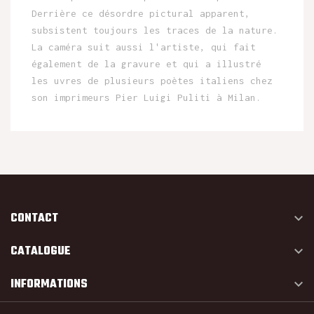
Derrière ce désordre pictural apparent,
subsistent toujours les traces de la nature.
La caméra suit aussi l'artiste, qui fait
également de la gravure et qui a illustré
les uvres de plusieurs poètes italiens chez
son imprimeurs Pier Luigi Puliti à Milan.
CONTACT

CATALOGUE

INFORMATIONS
