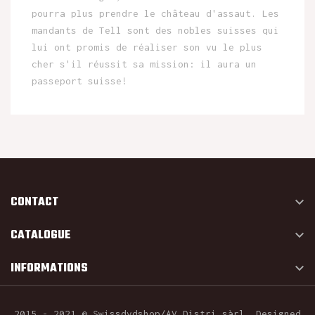
pourra plus prendre le château d'assaut. Les
mandants de Tell sont des nobles suisses qui
lui ont promis de réaliser son vu le plus
cher s'il réussit sa mission: il aura un
passeport suisse!
CONTACT

CATALOGUE

INFORMATIONS

2015 - 2021 © Swissdvdshop/AV Distri sàrl. Designed